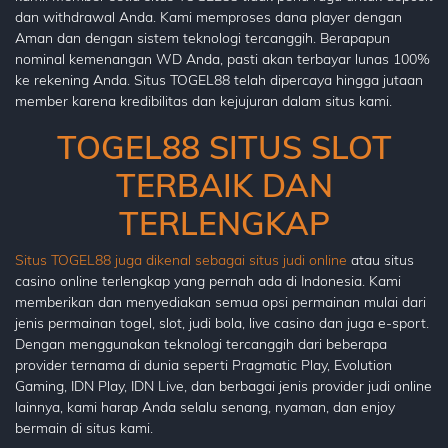
dan withdrawal Anda. Kami memproses dana player dengan
Aman dan dengan sistem teknologi tercanggih. Berapapun
nominal kemenangan WD Anda, pasti akan terbayar lunas 100%
ke rekening Anda. Situs TOGEL88 telah dipercaya hingga jutaan
member karena kredibilitas dan kejujuran dalam situs kami.
TOGEL88 SITUS SLOT
TERBAIK DAN
TERLENGKAP
Situs TOGEL88 juga dikenal sebagai situs judi online
atau situs
casino online terlengkap yang pernah ada di Indonesia. Kami
memberikan dan menyediakan semua opsi permainan mulai dari
jenis permainan togel, slot, judi bola, live casino dan juga e-sport.
Dengan menggunakan teknologi tercanggih dari beberapa
provider ternama di dunia seperti Pragmatic Play, Evolution
Gaming, IDN Play, IDN Live, dan berbagai jenis provider judi online
lainnya, kami harap Anda selalu senang, nyaman, dan enjoy
bermain di situs kami.