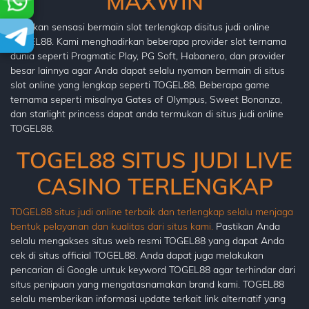
MAXWIN
Rasakan sensasi bermain slot terlengkap disitus judi online
TOGEL88. Kami menghadirkan beberapa provider slot ternama
dunia seperti Pragmatic Play, PG Soft, Habanero, dan provider
besar lainnya agar Anda dapat selalu nyaman bermain di situs
slot online yang lengkap seperti TOGEL88. Beberapa game
ternama seperti misalnya Gates of Olympus, Sweet Bonanza,
dan starlight princess dapat anda termukan di situs judi online
TOGEL88.
TOGEL88 SITUS JUDI LIVE
CASINO TERLENGKAP
TOGEL88 situs judi online terbaik dan terlengkap selalu menjaga
bentuk pelayanan dan kualitas dari situs kami.
Pastikan Anda
selalu mengakses situs web resmi TOGEL88 yang dapat Anda
cek di situs official TOGEL88. Anda dapat juga melakukan
pencarian di Google untuk keyword TOGEL88 agar terhindar dari
situs penipuan yang mengatasnamakan brand kami. TOGEL88
selalu memberikan informasi update terkait link alternatif yang